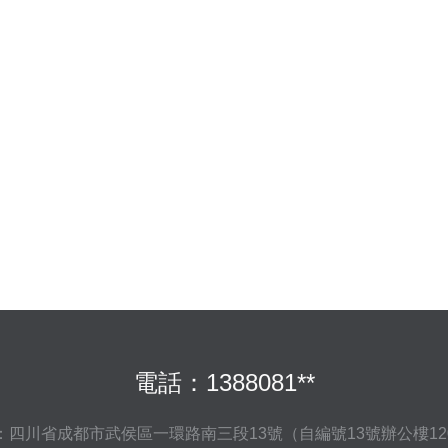
電話：1388081**
：四川省成都市武侯區一環路南三段13號（自編號13號辦公樓12