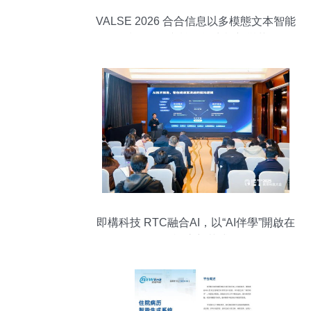
VALSE 2026 合合信息以多模態文本智能
技術引領文檔智能生態新變革
即構科技 RTC融合AI，以“AI伴學”開啟在
線課堂新范式