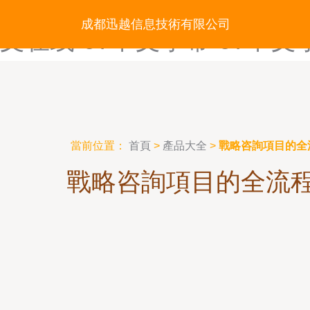
97在找视频-97站资源在线-
成都迅越信息技術有限公司
文在线-97中文字幕-97中
當前位置：
首頁
>
產品大全
>
戰略咨詢項目的全
戰略咨詢項目的全流