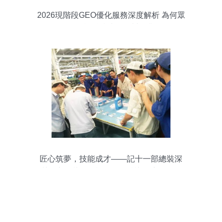
2026現階段GEO優化服務深度解析 為何眾
益有為智能科技成為四川企業優選
匠心筑夢，技能成才——記十一部總裝深
圳工廠分裝工段標準件型號識別賽及信息
技術咨詢服務的融合實踐